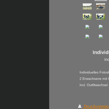
Individuel
in
Individuelles Fotos
2 Erwachsene mit I
Incl. Outfitwechsel
Druckversi