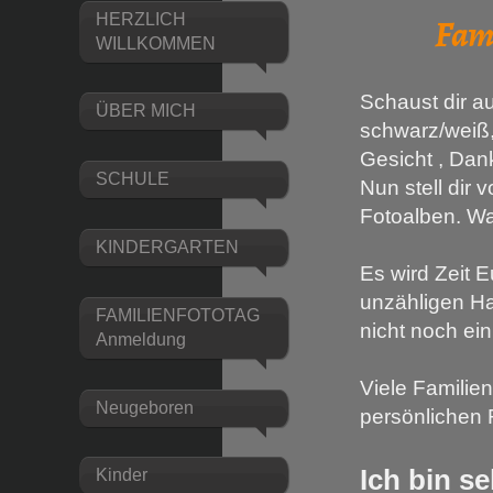
Familie
HERZLICH
WILLKOMMEN
Schaust dir a
ÜBER MICH
schwarz/weiß,
Gesicht , Da
SCHULE
Nun stell dir 
Fotoalben. Wa
KINDERGARTEN
Es wird Zeit 
unzähligen H
FAMILIENFOTOTAG
nicht noch ein
Anmeldung
Viele Familien
Neugeboren
persönlichen 
Ich bin s
Kinder