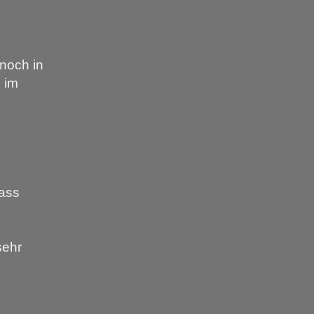
noch in
 im
ass
sehr