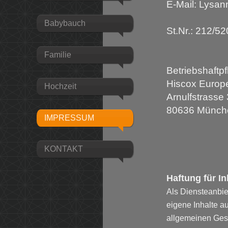
E-Mail: Lysa
Babybauch
St.Nr.: 212/5
Familie
Betriebshaftpf
Hiscox Europe
Hochzeit
Arnulfstrasse
80636 Münch
IMPRESSUM
KONTAKT
Haftung für In
Als Diensteanbie
eigene Inhalte a
allgemeinen Gese