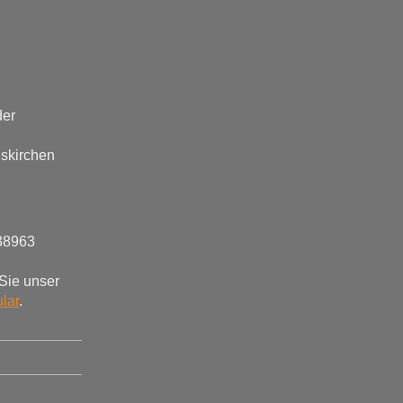
der
skirchen
38963
Sie unser
lar
.