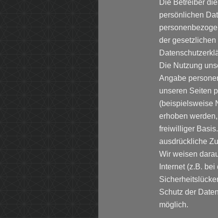
Die Betreiber di
persönlichen Dat
personenbezogen
der gesetzlichen
Datenschutzerkl
Die Nutzung unse
Angabe personen
unseren Seiten 
(beispielsweise 
erhoben werden, e
freiwilliger Bas
ausdrückliche Zu
Wir weisen darau
Internet (z.B. be
Sicherheitslücke
Schutz der Daten 
möglich.