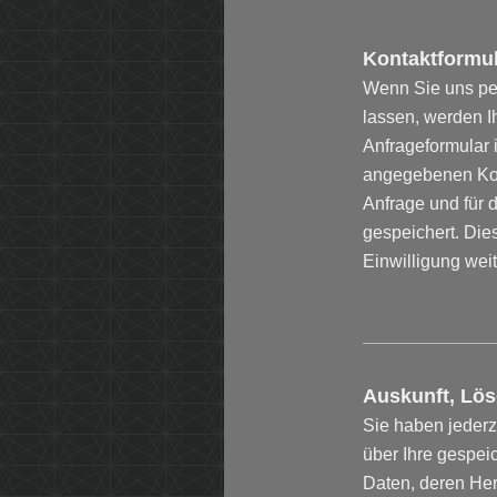
Kontaktformu
Wenn Sie uns pe
lassen, werden 
Anfrageformular i
angegebenen Kon
Anfrage und für 
gespeichert. Die
Einwilligung weit
Auskunft, Lö
Sie haben jederz
über Ihre gespe
Daten, deren He