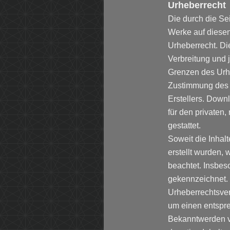
Urheberrecht
Die durch die Sei
Werke auf diese
Urheberrecht. Die
Verbreitung und 
Grenzen des Urhe
Zustimmung des 
Erstellers. Down
für den privaten
gestattet.
Soweit die Inhalt
erstellt wurden, 
beachtet. Insbeso
gekennzeichnet. 
Urheberrechtsver
um einen entspr
Bekanntwerden v