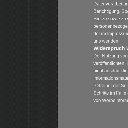
Datenverarbeitun
Berichtigung, Sp
Hierzu sowie zu
personenbezogene
der im Impressu
uns wenden.
Widerspruch 
Der Nutzung von
veröffentlichten
nicht ausdrückli
Informationsmate
Betreiber der Sei
Schritte im Fall
von Werbeinforma