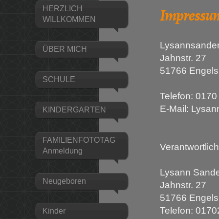
Impressu
HERZLICH
WILLKOMMEN
Lysannsanderf
ÜBER MICH
Jahnstr. 27
51766 Engels
SCHULE
Telefon: 017
E-Mail: Lysa
KINDERGARTEN
FAMILIENFOTOTAG
Verantwortlich
Anmeldung
Lysann Sande
Neugeboren
Jahnstr. 27
51766 Engels
Telefon: 017
Kinder