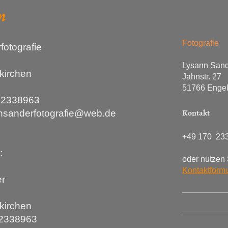
m
Fotografie
otografie
Lysann San
kirchen
Jahnstr. 27
51766 Engel
0 2338963
Kontakt
nnsanderfotografie@web.de
+49 170 23
:
oder nutzen 
Kontaktformu
r
kirchen
02338963