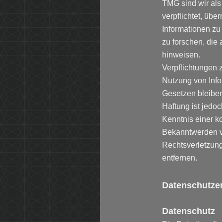
TMG sind wir als
verpflichtet, übe
Informationen z
zu forschen, die 
hinweisen.
Verpflichtungen 
Nutzung von Inf
Gesetzen bleiben
Haftung ist jedoc
Kenntnis einer k
Bekanntwerden 
Rechtsverletzun
entfernen.
Datenschutze
Datenschutz