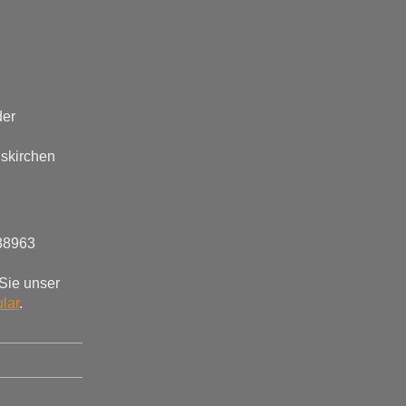
der
skirchen
38963
Sie unser
lar
.