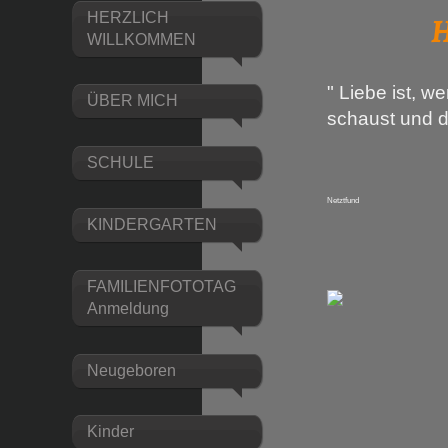
Hoch
HERZLICH
WILLKOMMEN
" Liebe ist, 
ÜBER MICH
schaust und d
SCHULE
Netztfund
KINDERGARTEN
FAMILIENFOTOTAG
Anmeldung
Neugeboren
Kinder