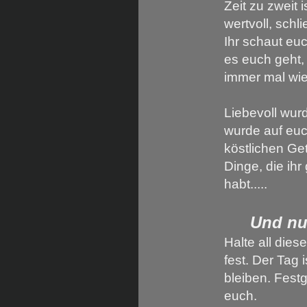
Zeit zu zweit
wertvoll, schl
Ihr schaut euc
es euch geht,
immer mal wied
Liebevoll wurd
wurde auf eu
köstlichen G
Dinge, die ih
habt.....
Und nun
Halte all dies
fest. Der Tag 
bleiben. Festg
euch.