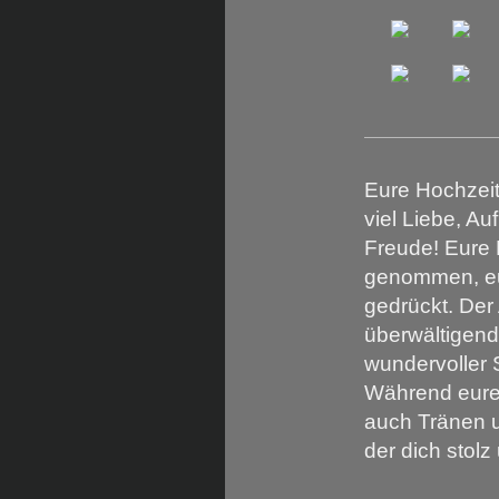
Eure Hochzeit 
viel Liebe, A
Freude! Eure 
genommen, eu
gedrückt. Der
überwältigend
wundervoller
Während eurer
auch Tränen u
der dich stolz